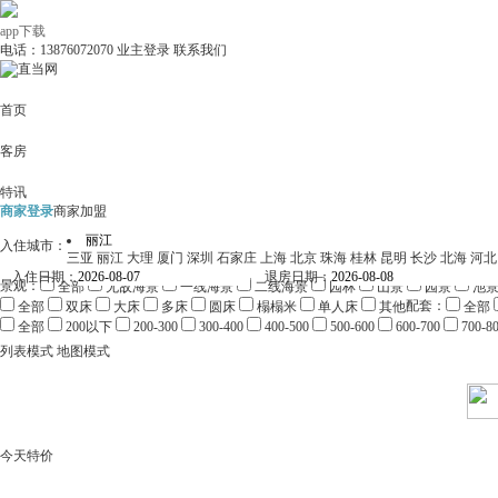
app下载
电话：13876072070
业主登录
联系我们
首页
客房
特讯
商家登录
商家加盟
入住城市：
三亚
丽江
大理
厦门
深圳
石家庄
上海
北京
珠海
桂林
昆明
长沙
北海
河北
入住日期：
退房日期：
景观：
全部
无敌海景
一线海景
二线海景
园林
山景
园景
池
配套：
全部
双床
大床
多床
圆床
榻榻米
单人床
其他
全部
全部
200以下
200-300
300-400
400-500
500-600
600-700
700-8
列表模式
地图模式
今天特价